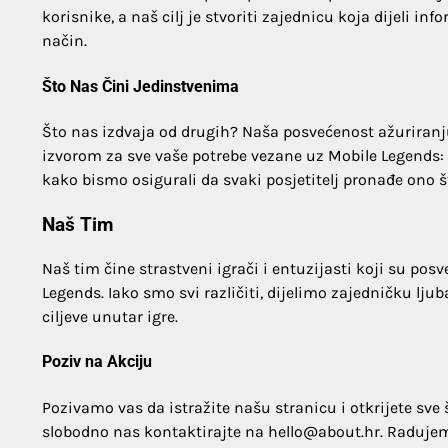
korisnike, a naš cilj je stvoriti zajednicu koja dijeli in
način.
Što Nas Čini Jedinstvenima
Što nas izdvaja od drugih? Naša posvećenost ažuriranj
izvorom za sve vaše potrebe vezane uz Mobile Legends: 
kako bismo osigurali da svaki posjetitelj pronađe ono št
Naš Tim
Naš tim čine strastveni igrači i entuzijasti koji su po
Legends. Iako smo svi različiti, dijelimo zajedničku l
ciljeve unutar igre.
Poziv na Akciju
Pozivamo vas da istražite našu stranicu i otkrijete sve št
slobodno nas kontaktirajte na
hello@about.hr
. Raduje