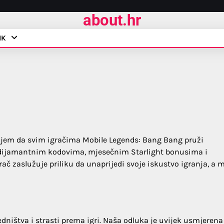
about.hr
IK
ciljem da svim igračima Mobile Legends: Bang Bang pruži
o dijamantnim kodovima, mjesečnim Starlight bonusima i
ač zaslužuje priliku da unaprijedi svoje iskustvo igranja, a 
dništva i strasti prema igri. Naša odluka je uvijek usmjerena