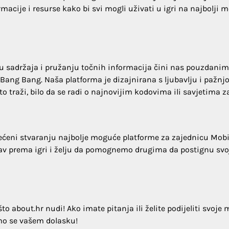
formacije i resurse kako bi svi mogli uživati u igri na najbolji 
u sadržaja i pružanju točnih informacija čini nas pouzdanim
Bang Bang. Naša platforma je dizajnirana s ljubavlju i pažnj
o traži, bilo da se radi o najnovijim kodovima ili savjetima za
svećeni stvaranju najbolje moguće platforme za zajednicu Mobi
jubav prema igri i želju da pomognemo drugima da postignu svo
o about.hr nudi! Ako imate pitanja ili želite podijeliti svoje m
mo se vašem dolasku!