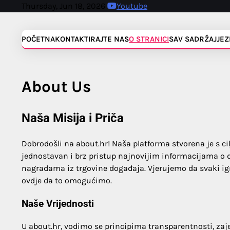
Skip
Thursday, Jun 18, 2026
Youtube
to
content
POČETNA
KONTAKTIRAJTE NAS
O STRANICI
SAV SADRŽAJ
JEZ
About Us
Naša Misija i Priča
Dobrodošli na about.hr! Naša platforma stvorena je s 
jednostavan i brz pristup najnovijim informacijama 
nagradama iz trgovine događaja. Vjerujemo da svaki igr
ovdje da to omogućimo.
Naše Vrijednosti
U about.hr, vodimo se principima transparentnosti, zaje