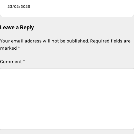
23/02/2026
Leave a Reply
Your email address will not be published.
Required fields are
marked
*
Comment
*