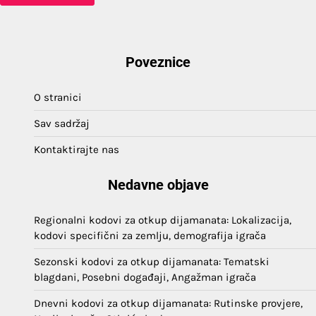
Poveznice
O stranici
Sav sadržaj
Kontaktirajte nas
Nedavne objave
Regionalni kodovi za otkup dijamanata: Lokalizacija,
kodovi specifični za zemlju, demografija igrača
Sezonski kodovi za otkup dijamanata: Tematski
blagdani, Posebni događaji, Angažman igrača
Dnevni kodovi za otkup dijamanata: Rutinske provjere,