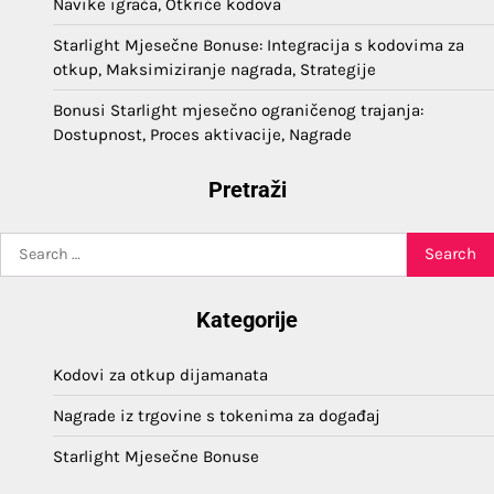
Navike igrača, Otkriće kodova
Starlight Mjesečne Bonuse: Integracija s kodovima za
otkup, Maksimiziranje nagrada, Strategije
Bonusi Starlight mjesečno ograničenog trajanja:
Dostupnost, Proces aktivacije, Nagrade
Pretraži
Search
for:
Kategorije
Kodovi za otkup dijamanata
Nagrade iz trgovine s tokenima za događaj
Starlight Mjesečne Bonuse