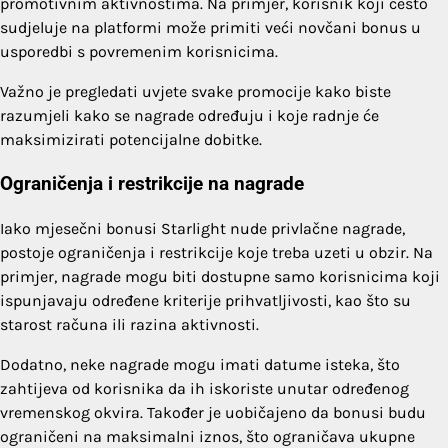
promotivnim aktivnostima. Na primjer, korisnik koji često
sudjeluje na platformi može primiti veći novčani bonus u
usporedbi s povremenim korisnicima.
Važno je pregledati uvjete svake promocije kako biste
razumjeli kako se nagrade određuju i koje radnje će
maksimizirati potencijalne dobitke.
Ograničenja i restrikcije na nagrade
Iako mjesečni bonusi Starlight nude privlačne nagrade,
postoje ograničenja i restrikcije koje treba uzeti u obzir. Na
primjer, nagrade mogu biti dostupne samo korisnicima koji
ispunjavaju određene kriterije prihvatljivosti, kao što su
starost računa ili razina aktivnosti.
Dodatno, neke nagrade mogu imati datume isteka, što
zahtijeva od korisnika da ih iskoriste unutar određenog
vremenskog okvira. Također je uobičajeno da bonusi budu
ograničeni na maksimalni iznos, što ograničava ukupne