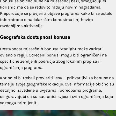
Bonusi se obično nude na mjesečnoj bazi, omogućujući
korisnicima da se redovito raduju novim nagradama.
Preporučuje se provjeriti objave programa kako bi se ostalo
informirano o nadolazećim bonusima i njihovim
razdobljima aktivacije.
Geografska dostupnost bonusa
Dostupnost mjesečnih bonusa Starlight može varirati
ovisno o regiji. Određeni bonusi mogu biti ograničeni na
specifične zemlje ili područja zbog lokalnih propisa ili
ograničenja programa.
Korisnici bi trebali provjeriti jesu li prihvatljivi za bonuse na
temelju svoje geografske lokacije. Ove informacije obično su
detaljno navedene u uvjetima i odredbama programa,
osiguravajući da su sudionici svjesni svih ograničenja koja
se mogu primijeniti.