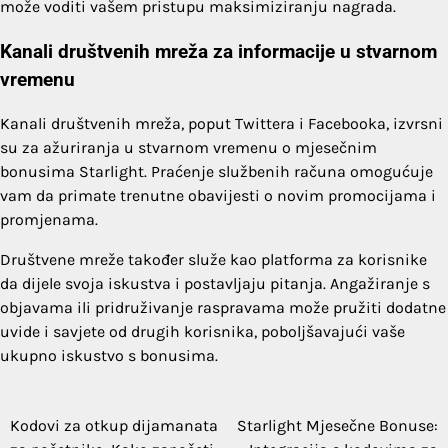
može voditi vašem pristupu maksimiziranju nagrada.
Kanali društvenih mreža za informacije u stvarnom
vremenu
Kanali društvenih mreža, poput Twittera i Facebooka, izvrsni
su za ažuriranja u stvarnom vremenu o mjesečnim
bonusima Starlight. Praćenje službenih računa omogućuje
vam da primate trenutne obavijesti o novim promocijama i
promjenama.
Društvene mreže također služe kao platforma za korisnike
da dijele svoja iskustva i postavljaju pitanja. Angažiranje s
objavama ili pridruživanje raspravama može pružiti dodatne
uvide i savjete od drugih korisnika, poboljšavajući vaše
ukupno iskustvo s bonusima.
Kodovi za otkup dijamanata
Starlight Mjesečne Bonuse:
Post