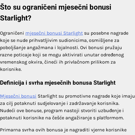
Što su ograničeni mjesečni bonusi
Starlight?
Ograničeni
mjesečni bonusi Starlight
su posebne nagrade
koje se nude prihvatljivim sudionicima, osmišljene za
poboljšanje angažmana i lojalnosti. Ovi bonusi pružaju
razne poticaje koji se mogu aktivirati unutar određenog
vremenskog okvira, čineći ih privlačnom prilikom za
korisnike.
Definicija i svrha mjesečnih bonusa Starlight
Mjesečni bonusi
Starlight su promotivne nagrade koje imaju
za cilj potaknuti sudjelovanje i zadržavanje korisnika.
Nudeći ove bonuse, program nastoji stvoriti uzbuđenje i
potaknuti korisnike na češće angažiranje s platformom.
Primarna svrha ovih bonusa je nagraditi vjerne korisnike