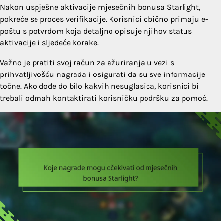
Nakon uspješne aktivacije mjesečnih bonusa Starlight,
pokreće se proces verifikacije. Korisnici obično primaju e-
poštu s potvrdom koja detaljno opisuje njihov status
aktivacije i sljedeće korake.
Važno je pratiti svoj račun za ažuriranja u vezi s
prihvatljivošću nagrada i osigurati da su sve informacije
točne. Ako dođe do bilo kakvih nesuglasica, korisnici bi
trebali odmah kontaktirati korisničku podršku za pomoć.