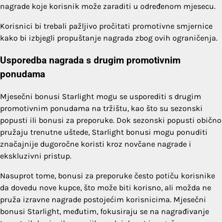
nagrade koje korisnik može zaraditi u određenom mjesecu.
Korisnici bi trebali pažljivo pročitati promotivne smjernice
kako bi izbjegli propuštanje nagrada zbog ovih ograničenja.
Usporedba nagrada s drugim promotivnim
ponudama
Mjesečni bonusi Starlight mogu se usporediti s drugim
promotivnim ponudama na tržištu, kao što su sezonski
popusti ili bonusi za preporuke. Dok sezonski popusti obično
pružaju trenutne uštede, Starlight bonusi mogu ponuditi
značajnije dugoročne koristi kroz novčane nagrade i
ekskluzivni pristup.
Nasuprot tome, bonusi za preporuke često potiču korisnike
da dovedu nove kupce, što može biti korisno, ali možda ne
pruža izravne nagrade postojećim korisnicima. Mjesečni
bonusi Starlight, međutim, fokusiraju se na nagrađivanje