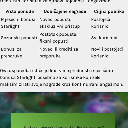
trenutnih korisnika za njihovu lojalnost i angažman.
Vrsta ponude
Uobičajene nagrade
Ciljna publika
Mjesečni bonusi
Novac, popusti,
Postojeći
Starlight
ekskluzivni pristup
korisnici
Postotak popusta,
Sezonski popusti
Svi korisnici
fiksni popusti
Bonusi za
Novac ili krediti za
Novi i postojeći
preporuke
preporuke
korisnici
Ova usporedba ističe jedinstvene prednosti mjesečnih
bonusa Starlight, posebno za korisnike koji žele
maksimizirati svoje nagrade kroz kontinuirani angažman.