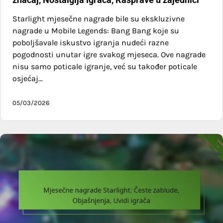
Starlight mjesečne nagrade bile su ekskluzivne
nagrade u Mobile Legends: Bang Bang koje su
poboljšavale iskustvo igranja nudeći razne
pogodnosti unutar igre svakog mjeseca. Ove nagrade
nisu samo poticale igranje, već su također poticale
osjećaj…
05/03/2026