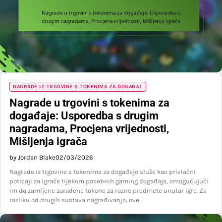
NAGRADE IZ TRGOVINE S TOKENIMA ZA DOGAĐAJ
Nagrade u trgovini s tokenima za
događaje: Usporedba s drugim
nagradama, Procjena vrijednosti,
Mišljenja igrača
by Jordan Blake
02/03/2026
Nagrade iz trgovine s tokenima za događaje služe kao privlačni
poticaji za igrače tijekom posebnih gaming događaja, omogućujući
im da zamijene zarađene tokene za razne predmete unutar igre. Za
razliku od drugih sustava nagrađivanja, ove…