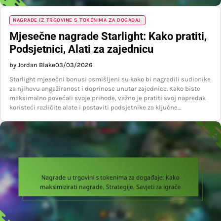
NAGRADE IZ TRGOVINE S TOKENIMA ZA DOGAĐAJ
Mjesečne nagrade Starlight: Kako pratiti,
Podsjetnici, Alati za zajednicu
by Jordan Blake
03/03/2026
Starlight mjesečni bonusi osmišljeni su kako bi nagradili sudionike
za njihovu angažiranost i doprinose unutar zajednice. Kako biste
maksimalno povećali svoje prihode, važno je pratiti svoj napredak
koristeći različite alate i postaviti podsjetnike za ključne…