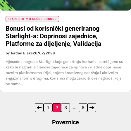
STARLIGHT MJESEČNE BONUSE
Bonusi od korisnički generiranog
Starlight-a: Doprinosi zajednice,
Platforme za dijeljenje, Validacija
by Jordan Blake
26/02/2026
Mjesečne nagrade Starlight koje generiraju korisnici osmišljene su
kako bi nagradile članove zajednice za njihove vrijedne doprinose
raznim platformama. Dijeljenjem kreativnog sadržaja i aktivnim
angažmanom s drugima, korisnici mogu zaraditi ove nagrade, koje
ne samo…
Posts
1
2
3
…
5
pagination
Poveznice