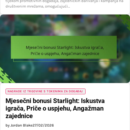
tijekom promotivnih događaja, zajedničkih darivanja i kampanja na
društvenim mrežama, omogućujući…
NAGRADE IZ TRGOVINE S TOKENIMA ZA DOGAĐAJ
Mjesečni bonusi Starlight: Iskustva
igrača, Priče o uspjehu, Angažman
zajednice
by Jordan Blake
27/02/2026