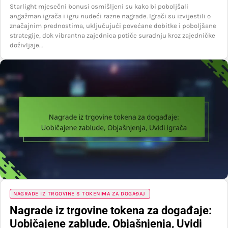
Starlight mjesečni bonusi osmišljeni su kako bi poboljšali
angažman igrača i igru nudeći razne nagrade. Igrači su izvijestili o
značajnim prednostima, uključujući povećane dobitke i poboljšane
strategije, dok vibrantna zajednica potiče suradnju kroz zajedničke
doživljaje…
NAGRADE IZ TRGOVINE S TOKENIMA ZA DOGAĐAJ
Nagrade iz trgovine tokena za događaje:
Uobičajene zablude, Objašnjenja, Uvidi