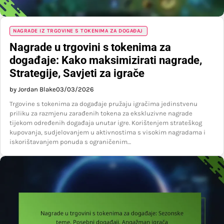
NAGRADE IZ TRGOVINE S TOKENIMA ZA DOGAĐAJ
Nagrade u trgovini s tokenima za
događaje: Kako maksimizirati nagrade,
Strategije, Savjeti za igrače
by Jordan Blake
03/03/2026
Trgovine s tokenima za događaje pružaju igračima jedinstvenu
priliku za razmjenu zarađenih tokena za ekskluzivne nagrade
tijekom određenih događaja unutar igre. Korištenjem strateškog
kupovanja, sudjelovanjem u aktivnostima s visokim nagradama i
iskorištavanjem ponuda s ograničenim…