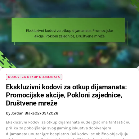
KODOVI ZA OTKUP DIJAMANATA
Ekskluzivni kodovi za otkup dijamanata:
Promocijske akcije, Pokloni zajednice,
Društvene mreže
by Jordan Blake
02/03/2026
Ekskluzivni kodovi za otkup dijamanata nude igračima fantastičnu
priliku za poboljšanje svog gaming iskustva dobivanjem
dijamanata unutar igre besplatno. Ovi kodovi se obično objavljuju