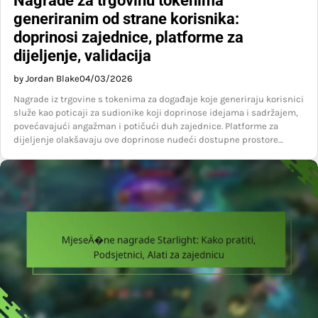
Nagrade za trgovinu tokenima
generiranim od strane korisnika:
doprinosi zajednice, platforme za
dijeljenje, validacija
by Jordan Blake
04/03/2026
Nagrade iz trgovine s tokenima za događaje koje generiraju korisnici
služe kao poticaji za sudionike koji doprinose idejama i sadržajem,
povećavajući angažman i potičući duh zajednice. Platforme za
dijeljenje olakšavaju ove doprinose nudeći dostupne prostore…