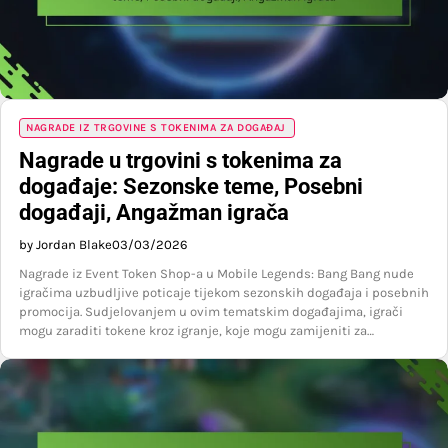
NAGRADE IZ TRGOVINE S TOKENIMA ZA DOGAĐAJ
Nagrade u trgovini s tokenima za
događaje: Sezonske teme, Posebni
događaji, Angažman igrača
by Jordan Blake
03/03/2026
Nagrade iz Event Token Shop-a u Mobile Legends: Bang Bang nude
igračima uzbudljive poticaje tijekom sezonskih događaja i posebnih
promocija. Sudjelovanjem u ovim tematskim događajima, igrači
mogu zaraditi tokene kroz igranje, koje mogu zamijeniti za…