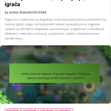
igrača
by Jordan Blake
26/02/2026
Trgovine s tokenima za događaje služe kao jedinstvene platforme na
kojima igrači mogu razmjenjivati tokene za ekskluzivne nagrade
vezane uz određene događaje, povećavajući angažman i uzbuđenje.
Međutim, zablude o njihovoj vrijednosti, isteku i mehanizmima
zarađivanja…
NAGRADE IZ TRGOVINE S TOKENIMA ZA DOGAĐAJ