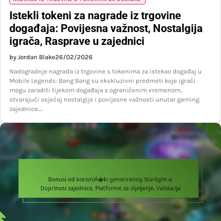
Istekli tokeni za nagrade iz trgovine
događaja: Povijesna važnost, Nostalgija
igrača, Rasprave u zajednici
by Jordan Blake
26/02/2026
Nadogradnje nagrada iz trgovine s tokenima za istekao događaj u
Mobile Legends: Bang Bang su ekskluzivni predmeti koje igrači
mogu zaraditi tijekom događaja s ograničenim vremenom,
stvarajući osjećaj nostalgije i povijesne važnosti unutar gaming
zajednice.…