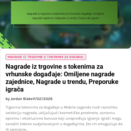
NAGRADE IZ TRGOVINE S TOKENIMA ZA DOGAĐAJ
Nagrade iz trgovine s tokenima za
vrhunske događaje: Omiljene nagrade
zajednice, Nagrade u trendu, Preporuke
igrača
by Jordan Blake
11/02/2026
Trgovina tokenima za događaje u Mobile Legends nudi raznoliku
selekciju nagrada, uključujući kozmetičke predmete, osnovnu
opremu i ekskluzivne bonuse koji unapređuju igranje. Igrači mogu
zaraditi tokene sudjelovanjem u događajima, što im omogućuje da
ih zamijene…