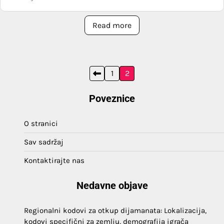
Read more
Posts
1
2
pagination
Poveznice
O stranici
Sav sadržaj
Kontaktirajte nas
Nedavne objave
Regionalni kodovi za otkup dijamanata: Lokalizacija,
kodovi specifični za zemlju, demografija igrača