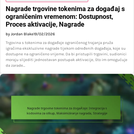
Nagrade trgovine tokenima za događaj s
ograničenim vremenom: Dostupnost,
Proces aktivacije, Nagrade
by Jordan Blake
19/02/2026
Trgovina s tokenima za događaje ograničenog trajanja pruža
igračima ekskluzivne nagrade tijekom određenih događaja, koje su
dostupne na ograničeno vrijeme. Da bi pristupili trgovini, sudionici
moraju slijediti jednostavan postupak aktivacije, što im omogućuje
da zarade…