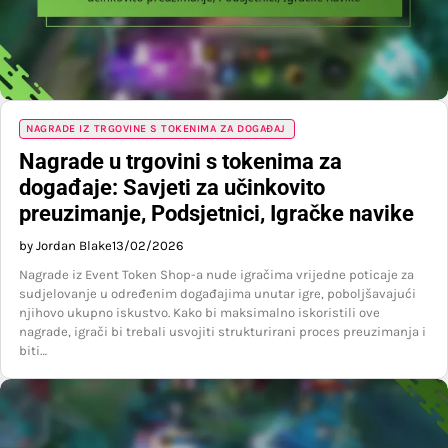
NAGRADE IZ TRGOVINE S TOKENIMA ZA DOGAĐAJ
Nagrade u trgovini s tokenima za
događaje: Savjeti za učinkovito
preuzimanje, Podsjetnici, Igračke navike
by Jordan Blake
13/02/2026
Nagrade iz Event Token Shop-a nude igračima vrijedne poticaje za
sudjelovanje u određenim događajima unutar igre, poboljšavajući
njihovo ukupno iskustvo. Kako bi maksimalno iskoristili ove
nagrade, igrači bi trebali usvojiti strukturirani proces preuzimanja i
biti…