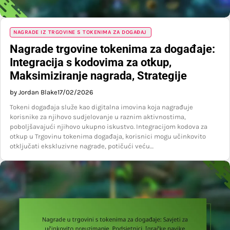
NAGRADE IZ TRGOVINE S TOKENIMA ZA DOGAĐAJ
Nagrade trgovine tokenima za događaje:
Integracija s kodovima za otkup,
Maksimiziranje nagrada, Strategije
by Jordan Blake
17/02/2026
Tokeni događaja služe kao digitalna imovina koja nagrađuje
korisnike za njihovo sudjelovanje u raznim aktivnostima,
poboljšavajući njihovo ukupno iskustvo. Integracijom kodova za
otkup u Trgovinu tokenima događaja, korisnici mogu učinkovito
otključati ekskluzivne nagrade, potičući veću…