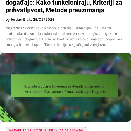
događaje: Kako funkcioniraju, Kriteriji za
prihvatljivost, Metode preuzimanja
by Jordan Blake
25/02/2026
Nagrade iz Event Token Shop-a pružaju uzbudljivu priliku za
sudionike da zarade i iskoriste tokene za razne nagrade tijekom
određenih događaja. Da bi se kvalificirali za ove nagrade, pojedinci
moraju ispuniti specifične kriterije, uključujući zahtjeve…
NAGRADE IZ TRGOVINE S TOKENIMA ZA DOGAĐAJ