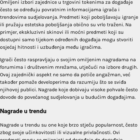
Omiljeni izbori zajednice u trgovini tokenima za događaje
često se određuju povratnim informacijama igrača i
trendovima sudjelovanja. Predmeti koji poboljšavaju igranje
ili pružaju estetska poboljšanja obično su vrlo traženi. Na
primjer, ekskluzivni skinovi ili moćni predmeti koji su
dostupni samo tijekom određenih događaja mogu stvoriti
osjećaj hitnosti i uzbuđenja među igračima.
Igrači često raspravljaju o svojim omiljenim nagradama na
forumima i društvenim mrežama, utječući na izbore drugih.
Ovaj zajednički aspekt ne samo da potiče angažman, već
također pomaže developerima da razumiju što se sviđa
njihovoj publici. Nagrade koje dobivaju visoke pohvale često
dovode do povećanog sudjelovanja u budućim događajima.
Nagrade u trendu
Nagrade u trendu su one koje brzo stječu popularnost, često
zbog svoje učinkovitosti ili vizualne privlačnosti. Ovi
predmeti mogu se mijenjati od događaja do događaja,