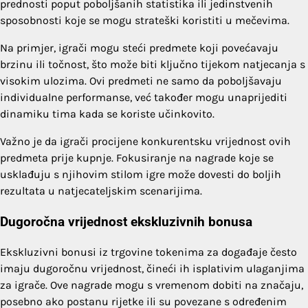
prednosti poput poboljšanih statistika ili jedinstvenih
sposobnosti koje se mogu strateški koristiti u mečevima.
Na primjer, igrači mogu steći predmete koji povećavaju
brzinu ili točnost, što može biti ključno tijekom natjecanja s
visokim ulozima. Ovi predmeti ne samo da poboljšavaju
individualne performanse, već također mogu unaprijediti
dinamiku tima kada se koriste učinkovito.
Važno je da igrači procijene konkurentsku vrijednost ovih
predmeta prije kupnje. Fokusiranje na nagrade koje se
usklađuju s njihovim stilom igre može dovesti do boljih
rezultata u natjecateljskim scenarijima.
Dugoročna vrijednost ekskluzivnih bonusa
Ekskluzivni bonusi iz trgovine tokenima za događaje često
imaju dugoročnu vrijednost, čineći ih isplativim ulaganjima
za igrače. Ove nagrade mogu s vremenom dobiti na značaju,
posebno ako postanu rijetke ili su povezane s određenim