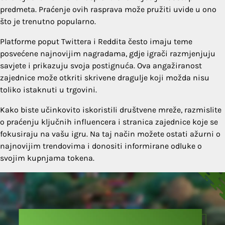
predmeta. Praćenje ovih rasprava može pružiti uvide u ono
što je trenutno popularno.
Platforme poput Twittera i Reddita često imaju teme
posvećene najnovijim nagradama, gdje igrači razmjenjuju
savjete i prikazuju svoja postignuća. Ova angažiranost
zajednice može otkriti skrivene dragulje koji možda nisu
toliko istaknuti u trgovini.
Kako biste učinkovito iskoristili društvene mreže, razmislite
o praćenju ključnih influencera i stranica zajednice koje se
fokusiraju na vašu igru. Na taj način možete ostati ažurni o
najnovijim trendovima i donositi informirane odluke o
svojim kupnjama tokena.