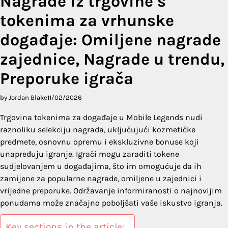
Nagrade iz trgovine s
tokenima za vrhunske
događaje: Omiljene nagrade
zajednice, Nagrade u trendu,
Preporuke igrača
by Jordan Blake
11/02/2026
Trgovina tokenima za događaje u Mobile Legends nudi
raznoliku selekciju nagrada, uključujući kozmetičke
predmete, osnovnu opremu i ekskluzivne bonuse koji
unapređuju igranje. Igrači mogu zaraditi tokene
sudjelovanjem u događajima, što im omogućuje da ih
zamijene za popularne nagrade, omiljene u zajednici i
vrijedne preporuke. Održavanje informiranosti o najnovijim
ponudama može značajno poboljšati vaše iskustvo igranja.
Key sections in the article: