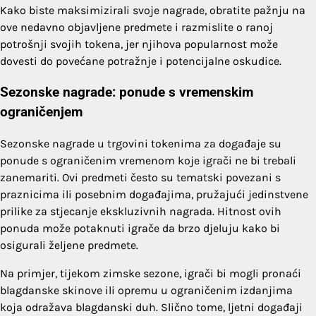
Kako biste maksimizirali svoje nagrade, obratite pažnju na
ove nedavno objavljene predmete i razmislite o ranoj
potrošnji svojih tokena, jer njihova popularnost može
dovesti do povećane potražnje i potencijalne oskudice.
Sezonske nagrade: ponude s vremenskim
ograničenjem
Sezonske nagrade u trgovini tokenima za događaje su
ponude s ograničenim vremenom koje igrači ne bi trebali
zanemariti. Ovi predmeti često su tematski povezani s
praznicima ili posebnim događajima, pružajući jedinstvene
prilike za stjecanje ekskluzivnih nagrada. Hitnost ovih
ponuda može potaknuti igrače da brzo djeluju kako bi
osigurali željene predmete.
Na primjer, tijekom zimske sezone, igrači bi mogli pronaći
blagdanske skinove ili opremu u ograničenim izdanjima
koja odražava blagdanski duh. Slično tome, ljetni događaji