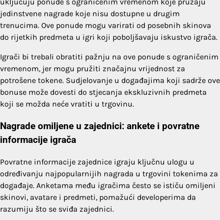
uključuju ponude s ograničenim vremenom koje pružaju
jedinstvene nagrade koje nisu dostupne u drugim
trenucima. Ove ponude mogu varirati od posebnih skinova
do rijetkih predmeta u igri koji poboljšavaju iskustvo igrača.
Igrači bi trebali obratiti pažnju na ove ponude s ograničenim
vremenom, jer mogu pružiti značajnu vrijednost za
potrošene tokene. Sudjelovanje u događajima koji sadrže ove
bonuse može dovesti do stjecanja ekskluzivnih predmeta
koji se možda neće vratiti u trgovinu.
Nagrade omiljene u zajednici: ankete i povratne
informacije igrača
Povratne informacije zajednice igraju ključnu ulogu u
određivanju najpopularnijih nagrada u trgovini tokenima za
događaje. Anketama među igračima često se ističu omiljeni
skinovi, avatare i predmeti, pomažući developerima da
razumiju što se sviđa zajednici.