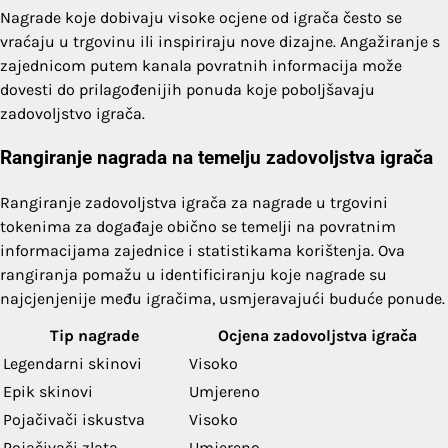
Nagrade koje dobivaju visoke ocjene od igrača često se
vraćaju u trgovinu ili inspiriraju nove dizajne. Angažiranje s
zajednicom putem kanala povratnih informacija može
dovesti do prilagođenijih ponuda koje poboljšavaju
zadovoljstvo igrača.
Rangiranje nagrada na temelju zadovoljstva igrača
Rangiranje zadovoljstva igrača za nagrade u trgovini
tokenima za događaje obično se temelji na povratnim
informacijama zajednice i statistikama korištenja. Ova
rangiranja pomažu u identificiranju koje nagrade su
najcjenjenije među igračima, usmjeravajući buduće ponude.
Tip nagrade
Ocjena zadovoljstva igrača
Legendarni skinovi
Visoko
Epik skinovi
Umjereno
Pojačivači iskustva
Visoko
Pojačivači zlata
Umjereno